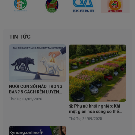
TIN TỨC
NUÔI CON SÓI NÀO TRONG
BẠN? 5 CÁCH RÈN LUYỆN
BẢN LĨNH VƯỢT QUA ÁP
Thứ Tư, 04/02/2026
LỰC THỜI ĐẠI SỐ
🌼 Phụ nữ khởi nghiệp: Khi
một giàn hoa cũng có thể
thay đổi cả cộng đồng.
Thứ Tư, 24/09/2025