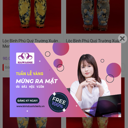
Lộc Bình Phú Quý Trường Xuân
Lộc Bình Phú Quý Trường Xuân
Men Xanh Coban Dát Vàng Bát
Men Xanh Coban Bát Tràng
Tràng
90.000.000₫
44.000.000₫
Gốm phong thủy
Gốm phong thủy