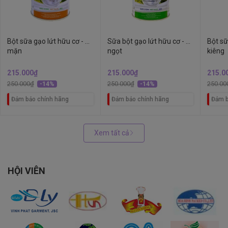
Bột sữa gạo lứt hữu cơ - Vị
Sữa bột gạo lứt hữu cơ - vị
Bột sữ
mặn
ngọt
kiêng
215.000₫
215.000₫
215.0
250.000₫
250.000₫
250.00
-14%
-14%
Đảm bảo chính hãng
Đảm bảo chính hãng
Đảm b
Xem tất cả
HỘI VIÊN