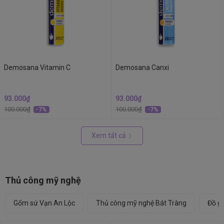
Demosana Vitamin C
Demosana Canxi
93.000₫
93.000₫
100.000₫
100.000₫
-7%
-7%
Xem tất cả
Thủ công mỹ nghệ
Gốm sứ Vạn An Lộc
Thủ công mỹ nghệ Bát Tràng
Đồ g