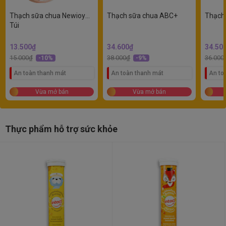
Thạch sữa chua Newioy
Thạch sữa chua ABC+
Thạch 
Túi
13.500₫
34.600₫
34.50
15.000₫
38.000₫
36.000
-10%
-9%
An toàn thanh mát
An toàn thanh mát
An to
Vừa mở bán
Vừa mở bán
Thực phẩm hỗ trợ sức khỏe