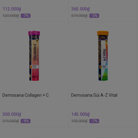
112.000₫
365.000₫
120.000₫
375.000₫
-7%
-3%
Demosana Collagen + C
Demosana Sủi A-Z Vital
300.000₫
145.000₫
315.000₫
155.000₫
-5%
-7%