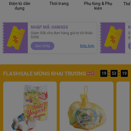
Thời trang
Phụ tùng & Phụ
Điện tử dân
Thể 
kiện
dụng
NHẬP MÃ: HAWA50
N
Giảm 50k cho đơn hàng giá trị tối thiểu
G
500K.
g
Sao chép
Điều kiện
:
:
FLASHSALE MỪNG KHAI TRƯƠNG
19
53
17