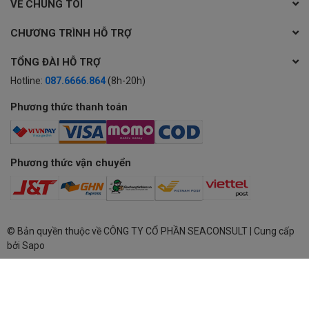
VỀ CHÚNG TÔI
CHƯƠNG TRÌNH HỖ TRỢ
TỔNG ĐÀI HỖ TRỢ
Hotline:
087.6666.864
(8h-20h)
Phương thức thanh toán
Phương thức vận chuyển
© Bản quyền thuộc về
CÔNG TY CỔ PHẦN SEACONSULT
| Cung cấp
bởi
Sapo