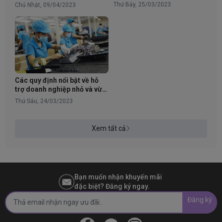
Management Clinic năm
Thứ Bảy, 25/03/2023
Chủ Nhật, 09/04/2023
2023
Các quy định nổi bật về hỗ
trợ doanh nghiệp nhỏ và vừa
năm 2023
Thứ Sáu, 24/03/2023
Xem tất cả
Bạn muốn nhận khuyến mãi
đặc biệt? Đăng ký ngay.
Đăng ký