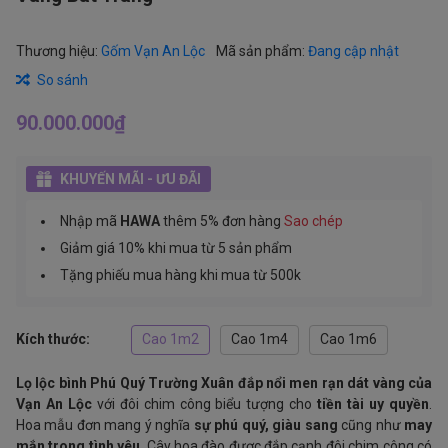
Thương hiệu:
Gốm Vạn An Lộc
Mã sản phẩm:
Đang cập nhật
So sánh
90.000.000₫
KHUYẾN MÃI - ƯU ĐÃI
Nhập mã
HAWA
thêm 5% đơn hàng
Sao chép
Giảm giá 10% khi mua từ 5 sản phẩm
Tặng phiếu mua hàng khi mua từ 500k
Kích thước:
Cao 1m2
Cao 1m4
Cao 1m6
Lọ lộc bình Phú Quý Trường Xuân đắp nổi men rạn dát vàng của
Vạn An Lộc
với đôi chim công biểu tượng cho
tiền tài uy quyền
.
Hoa mẫu đơn mang ý nghĩa
sự phú quý, giàu sang
cũng như
may
mắn trong tình yêu
. Cây hoa đào được đắp cạnh đôi chim công có