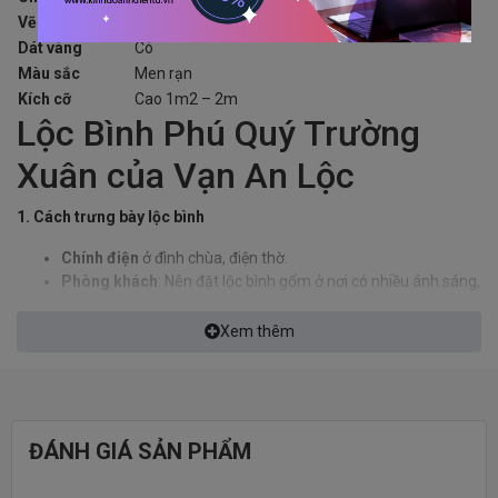
Vẽ vàng
Không
Dát vàng
Có
Màu sắc
Men rạn
Kích cỡ
Cao 1m2 – 2m
Lộc Bình Phú Quý Trường
Xuân của Vạn An Lộc
1. Cách trưng bày lộc bình
Chính điện
ở đình chùa, điện thờ.
Phòng khách
: Nên đặt lộc bình gốm ở nơi có nhiều ánh sáng,
rộng rãi, nơi có vị trí đẹp và dễ dàng nhìn thấy được để tăng
độ sang trọng cho ngôi nhà hoặc đặt ở vị trí tài lộc, sinh khí
Xem thêm
trong phòng khách cũng giúp kích hoạt vận khí tốt cho ngôi
nhà và tài vận cho gia chủ.
Phòng thờ
: Theo các nhà phong thủy học lộc bình khi được
dùng để trưng bày trong phòng thờ thì chỉ nên đặt ở 2 vị trí
sau sẽ phát huy tối đa công dụng kích tài lộc, bảo quản tiền
ĐÁNH GIÁ SẢN PHẨM
tài, vật chất cho gia chủ .
Đặt cân đối hai bên của ban thờ: Có thể đặt ngang