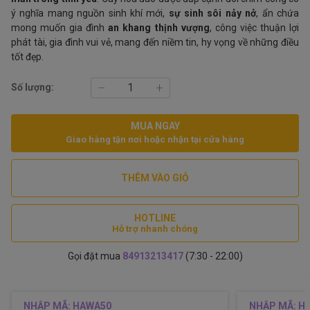
ý nghĩa mang nguồn sinh khí mới,
sự sinh sôi nảy nở
, ẩn chứa
mong muốn gia đình
an khang thịnh vượng
, công việc thuận lợi
phát tài, gia đình vui vẻ, mang đến niềm tin, hy vọng về những điều
tốt đẹp.
Số lượng:
MUA NGAY
Giao hàng tận nơi hoặc nhận tại cửa hàng
THÊM VÀO GIỎ
HOTLINE
Hỗ trợ nhanh chóng
Gọi đặt mua
84913213417
(7:30 - 22:00)
NHẬP MÃ: HAWA50
NHẬP MÃ: H