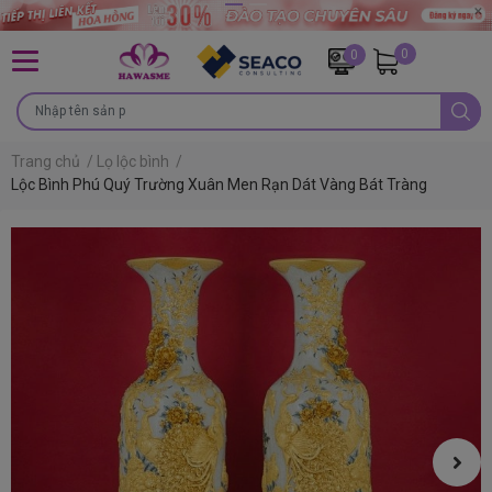
0
0
Trang chủ
/
Lọ lộc bình
/
Lộc Bình Phú Quý Trường Xuân Men Rạn Dát Vàng Bát Tràng