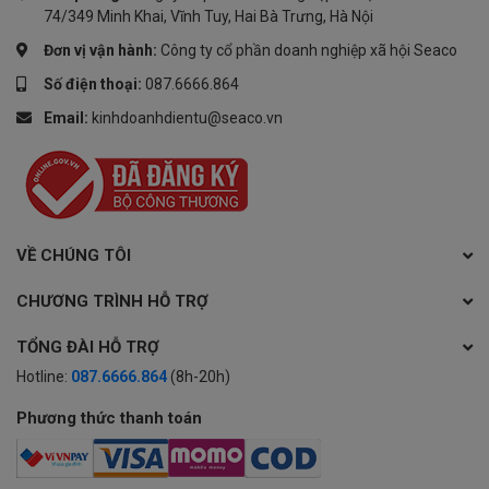
74/349 Minh Khai, Vĩnh Tuy, Hai Bà Trưng, Hà Nội
Lọ lộc bình đắp nổi men rạn Phú Quý Trường Xuân dát vàng cao cấp
Đơn vị vận hành:
Công ty cổ phần doanh nghiệp xã hội Seaco
Bát Tràng
Số điện thoại:
087.6666.864
Email:
kinhdoanhdientu@seaco.vn
VỀ CHÚNG TÔI
CHƯƠNG TRÌNH HỖ TRỢ
TỔNG ĐÀI HỖ TRỢ
Hotline:
087.6666.864
(8h-20h)
Phương thức thanh toán