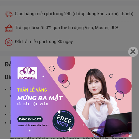
Giao hàng miễn phí trong 24h (chỉ áp dụng khu vực nội thành)
Trả góp lãi suất 0% qua thẻ tín dụng Visa, Master, JCB
Đổi trả miễn phí trong 30 ngày
ĐẶC ĐIỂM NỔI BẬT
Bánh chấm kem Panda
Quy cách đóng gói: 6 cốc bánh/lốc ( L:27cm x
W:19cm x H:10cm)
1 lốc giá
19,500 đ
Tiêu chuẩn: 60/VFC/2018
Nguyên liệu: Bột mì, trứng, đường, bơ, muối tinh,
nước sạch, dextrose anhydrous, sữa bột gầy, Almer
creme, dầu Olein cọ tinh luyện, bột Vanillin, hương