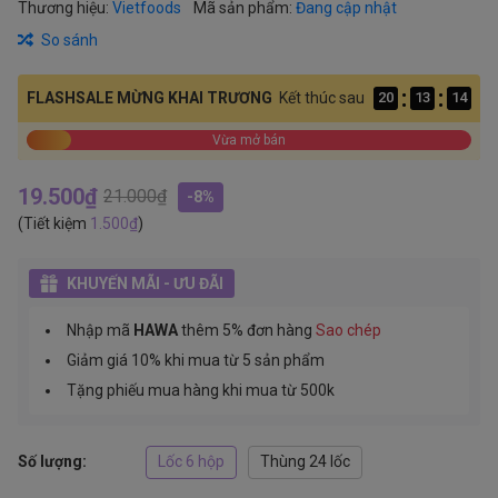
Thương hiệu:
Vietfoods
Mã sản phẩm:
Đang cập nhật
So sánh
:
:
Kết thúc sau
FLASHSALE MỪNG KHAI TRƯƠNG
20
13
14
Vừa mở bán
19.500₫
21.000₫
-8%
(Tiết kiệm
1.500₫
)
KHUYẾN MÃI - ƯU ĐÃI
Nhập mã
HAWA
thêm 5% đơn hàng
Sao chép
Giảm giá 10% khi mua từ 5 sản phẩm
Tặng phiếu mua hàng khi mua từ 500k
Số lượng:
Lốc 6 hộp
Thùng 24 lốc