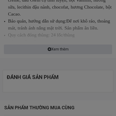
sữa, lecithin đậu nành, chocofat, hương Chocolate, bột
Cacao.
Bảo quản, hướng dẫn sử dụng:Để nơi khô ráo, thoáng
mát, tránh ánh nắng mặt trời. Sản phẩm ăn liền.
Quy cách đóng thùng: 24 lốc/thùng
Kích thước thùng: L:58,5cm x W:26,5cm x H:32,5cm
Xem thêm
ĐÁNH GIÁ SẢN PHẨM
SẢN PHẨM THƯỜNG MUA CÙNG