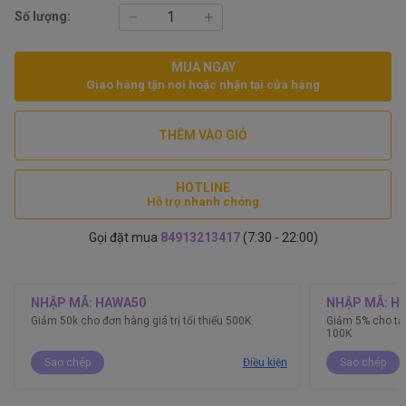
Số lượng:
MUA NGAY
Giao hàng tận nơi hoặc nhận tại cửa hàng
THÊM VÀO GIỎ
HOTLINE
Hỗ trợ nhanh chóng
Gọi đặt mua
84913213417
(7:30 - 22:00)
NHẬP MÃ: HAWA50
NHẬP MÃ: H
Giảm 50k cho đơn hàng giá trị tối thiểu 500K.
Giảm 5% cho tất
100K
Sao chép
Điều kiện
Sao chép