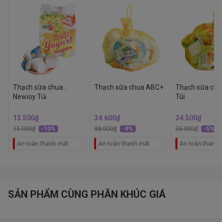
Thạch sữa chua
Thạch sữa chua ABC+
Thạch sữa ch
Newioy Túi
Túi
13.500₫
34.600₫
34.500₫
15.000₫
38.000₫
36.000₫
-10%
-9%
-5%
An toàn thanh mát
An toàn thanh mát
An toàn thanh 
SẢN PHẨM CÙNG PHÂN KHÚC GIÁ