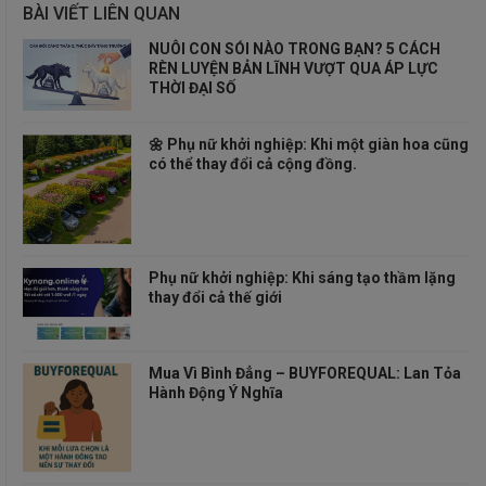
BÀI VIẾT LIÊN QUAN
NUÔI CON SÓI NÀO TRONG BẠN? 5 CÁCH
RÈN LUYỆN BẢN LĨNH VƯỢT QUA ÁP LỰC
THỜI ĐẠI SỐ
🌼 Phụ nữ khởi nghiệp: Khi một giàn hoa cũng
có thể thay đổi cả cộng đồng.
Phụ nữ khởi nghiệp: Khi sáng tạo thầm lặng
thay đổi cả thế giới
Mua Vì Bình Đẳng – BUYFOREQUAL: Lan Tỏa
Hành Động Ý Nghĩa