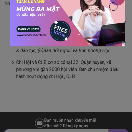
Nhiệm kỳ 2010-2015, tổ chức Hội gồm:
Thành Hội với trên 200 hội viên, Ban thường vụ 11
người, Ban chấp hành 34 người chia 6 ban chuyên môn
: (1)
Ban hội viên, ( 2) Ban kinh tế & XTTM, (3) Ban
truyền thông & CNTT, (4) Ban hỗ trợ chính sách pháp
luật, xã hội cộng đồng & từ thiện, (5) Trung tâm tư vấn
& đào tạo, (6)Ban đối ngoại và Văn phòng Hội.
Chi Hội và CLB cơ sở có tại 32 Quận huyện, xã
phường với gần 2000 hội viên. Ban chủ nhiệm điều
hành hoạt động chi Hội , CLB
Bạn muốn nhận khuyến mãi
đặc biệt? Đăng ký ngay.