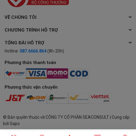
VỀ CHÚNG TÔI
CHƯƠNG TRÌNH HỖ TRỢ
TỔNG ĐÀI HỖ TRỢ
Hotline:
087.6666.864
(8h-20h)
Phương thức thanh toán
Phương thức vận chuyển
© Bản quyền thuộc về
CÔNG TY CỔ PHẦN SEACONSULT
| Cung cấp
bởi
Sapo