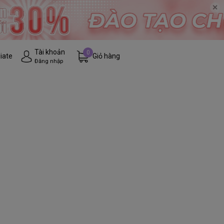
✕
Tài khoản
0
liate
Giỏ hàng
Đăng nhập