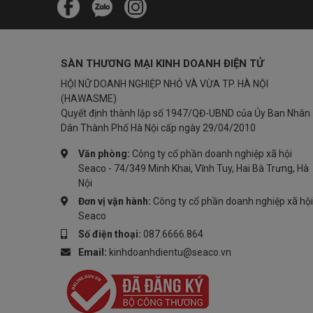
SÀN THƯƠNG MẠI KINH DOANH ĐIỆN TỬ
HỘI NỮ DOANH NGHIỆP NHỎ VÀ VỪA TP. HÀ NỘI
(HAWASME)
Quyết định thành lập số 1947/QĐ-UBND của Ủy Ban Nhân
Dân Thành Phố Hà Nội cấp ngày 29/04/2010
Văn phòng:
Công ty cổ phần doanh nghiệp xã hội
Seaco - 74/349 Minh Khai, Vĩnh Tuy, Hai Bà Trưng, Hà
Nội
Đơn vị vận hành:
Công ty cổ phần doanh nghiệp xã hội
Seaco
Số điện thoại:
087.6666.864
Email:
kinhdoanhdientu@seaco.vn