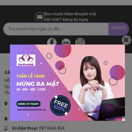
Bạn muốn nhận khuyến mãi
đặc biệt? Đăng ký ngay.
Đăng ký
SÀN THƯƠNG MẠI KINH DOANH ĐIỆN TỬ
HỘI NỮ DOANH NGHIỆP NHỎ VÀ VỪA TP. HÀ NỘI (HAWASME)
Quyết định thành lập số 1947/QĐ-UBND của Ủy Ban Nhân Dân
Thành Phố Hà Nội cấp ngày 29/04/2010
Văn phòng:
Công ty cổ phần doanh nghiệp xã hội Seaco -
74/349 Minh Khai, Vĩnh Tuy, Hai Bà Trưng, Hà Nội
Đơn vị vận hành:
Công ty cổ phần doanh nghiệp xã hội Seaco
Số điện thoại:
087.6666.864