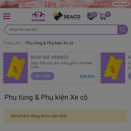
0
0
Trang chủ
/
Phụ tùng & Phụ kiện Xe cộ
NHẬP MÃ: HAWA50
N
Giảm 50k cho đơn hàng giá trị tối thiểu
G
500K.
g
Sao chép
Điều kiện
Phụ tùng & Phụ kiện Xe cộ
Sản phẩm đang được cập nhật.